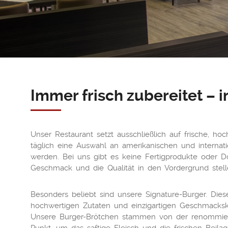
Immer frisch zubereitet – 
Unser Restaurant setzt ausschließlich auf frische, h
täglich eine Auswahl an amerikanischen und internatio
werden. Bei uns gibt es keine Fertigprodukte oder Do
Geschmack und die Qualität in den Vordergrund stell
Besonders beliebt sind unsere Signature-Burger. Die
hochwertigen Zutaten und einzigartigen Geschmacksk
Unsere Burger-Brötchen stammen von der renommiert