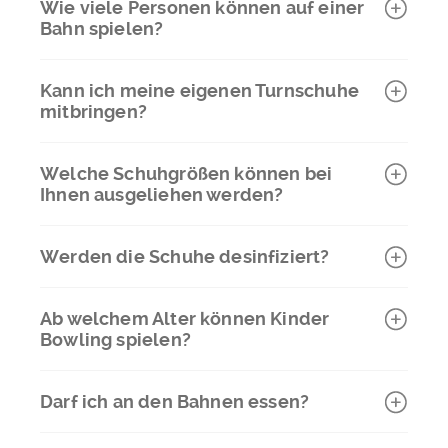
Wie viele Personen können auf einer
Bahn spielen?
Kann ich meine eigenen Turnschuhe
mitbringen?
Welche Schuhgrößen können bei
Ihnen ausgeliehen werden?
Werden die Schuhe desinfiziert?
Ab welchem Alter können Kinder
Bowling spielen?
Darf ich an den Bahnen essen?